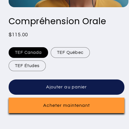
Ouvrir
le
Compréhension Orale
média
1
dans
une
Prix
$115.00
fenêtre
modale
habituel
TEF Canada
TEF Québec
TEF Études
Ajouter au panier
Acheter maintenant