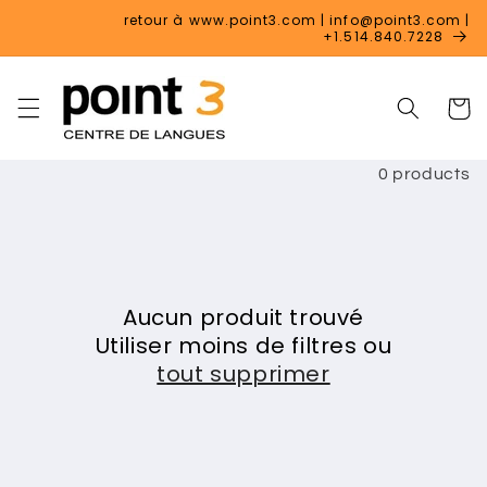
et
retour à www.point3.com | info@point3.com |
passer
+1.514.840.7228
au
contenu
Panier
0 products
Aucun produit trouvé
Utiliser moins de filtres ou
tout supprimer