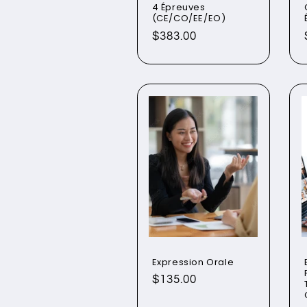
4 Épreuves
(CE/CO/EE/EO)
Prix
$383.00
habituel
Expression Orale
Prix
$135.00
habituel