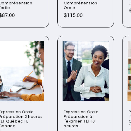
Compréhension
Compréhension
E
Écrite
Orale
Prix
$87.00
Prix
$115.00
habituel
habituel
Expression Orale
Expression Orale
P
Préparation 2 heures
Préparation à
TEF Québec TEF
l'examen TEF 10
Canada
heures
É