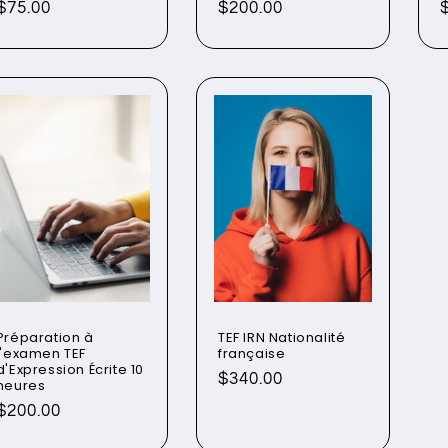
Prix
$75.00
Prix
$200.00
habituel
habituel
Préparation à
TEF IRN Nationalité
l'examen TEF
française
d'Expression Écrite 10
Prix
$340.00
heures
habituel
Prix
$200.00
habituel