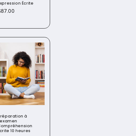
xpression Écrite
Prix
$87.00
habituel
réparation à
l'examen
Compréhension
crite 10 heures